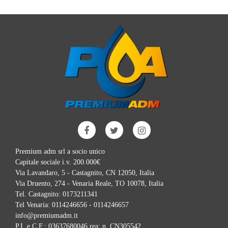
Premium adm srl a socio unico
Capitale sociale i.v. 200.000€
Via Lavandaro, 5 - Castagnito, CN 12050, Italia
Via Druento, 274 - Venaria Reale, TO 10078, Italia
Tel. Castagnito:
0173211341
Tel Venaria:
0114246656 - 0114246657
info@premiumadm.it
P.I. e C.F.: 03637680046 rea: n. CN305542