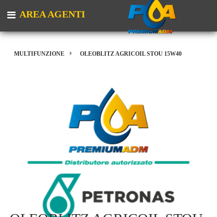
AREA AGENTI
Open menu
MULTIFUNZIONE
OLEOBLITZ AGRICOIL STOU 15W40