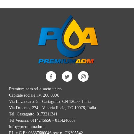
Premium adm srl a socio unico
Capitale sociale i.v. 200.000€
Via Lavandaro, 5 - Castagnito, CN 12050, Italia
Via Druento, 274 - Venaria Reale, TO 10078, Italia
Tel. Castagnito:
0173211341
Tel Venaria:
0114246656 - 0114246657
info@premiumadm.it
P.I. e C.F.: 03637680046 rea: n. CN305542