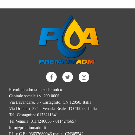
Premium adm srl a socio unico
Capitale sociale i.v. 200.000€
Via Lavandaro, 5 - Castagnito, CN 12050, Italia
Via Druento, 274 - Venaria Reale, TO 10078, Italia
Tel. Castagnito:
0173211341
Tel Venaria:
0114246656 - 0114246657
info@premiumadm.it
P.I. e C.F.: 03637680046 rea: n. CN305542