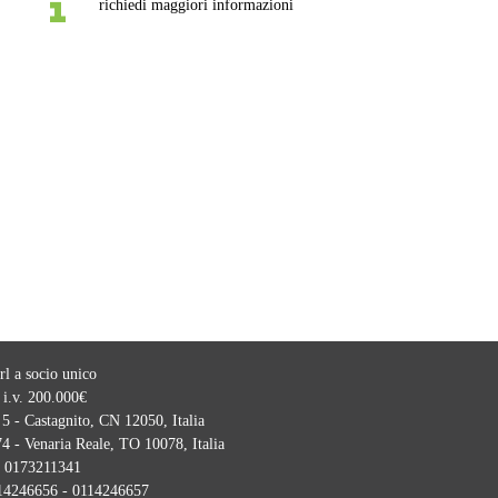
richiedi maggiori informazioni
l a socio unico
 i.v. 200.000€
5 - Castagnito, CN 12050, Italia
4 - Venaria Reale, TO 10078, Italia
:
0173211341
14246656 - 0114246657