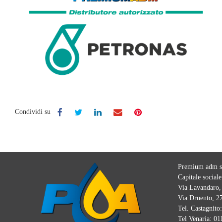
Condividi su
Premium adm sr
Capitale sociale
Via Lavandaro, 
Via Druento, 27
Tel. Castagnito
Tel Venaria:
01