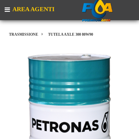
AREA AGENTI
Open menu
TRASMISSIONE
TUTELA AXLE 300 80W90