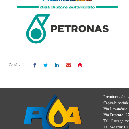
Condividi su
Premium adm sr
Capitale sociale
Via Lavandaro, 
Via Druento, 27
Tel. Castagnito
Tel Venaria:
01