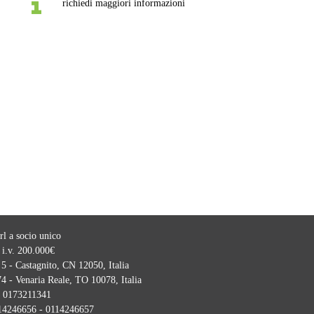
richiedi maggiori informazioni
l a socio unico
 i.v. 200.000€
5 - Castagnito, CN 12050, Italia
4 - Venaria Reale, TO 10078, Italia
:
0173211341
14246656 - 0114246657