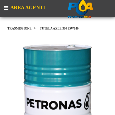
AREA AGENTI
Open menu
TRASMISSIONE
TUTELA AXLE 300 85W140