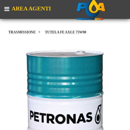
AREA AGENTI
Open menu
TRASMISSIONE
TUTELA FE AXLE 75W90