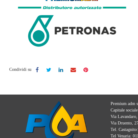
Condividi su
Premium adm sr
Capitale sociale
Via Lavandaro, 
Via Druento, 27
Tel. Castagnito
Tel Venaria:
01