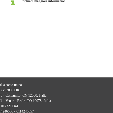
richiedi maggiori informazioni
l a socio unico
 i.v. 200.000€
5 - Castagnito, CN 12050, Italia
4 - Venaria Reale, TO 10078, Italia
:
0173211341
14246656 - 0114246657