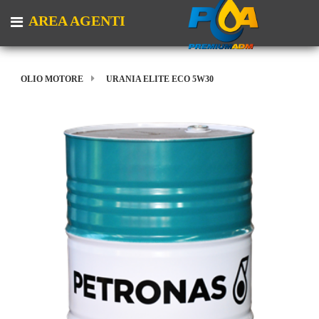
AREA AGENTI
Open menu
OLIO MOTORE
URANIA ELITE ECO 5W30