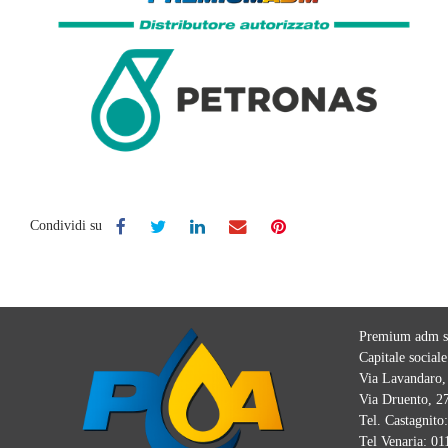
Condividi su
Premium adm sr
Capitale sociale
Via Lavandaro, 
Via Druento, 27
Tel. Castagnito
Tel Venaria:
01