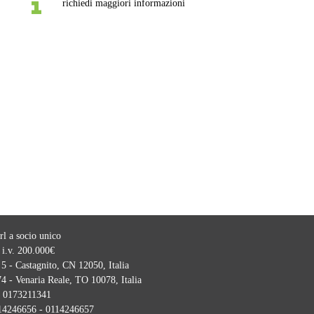
richiedi maggiori informazioni
l a socio unico
 i.v. 200.000€
5 - Castagnito, CN 12050, Italia
4 - Venaria Reale, TO 10078, Italia
:
0173211341
14246656 - 0114246657