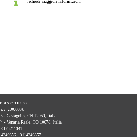
richiedi maggiori informazioni
l a socio unico
 i.v. 200.000€
5 - Castagnito, CN 12050, Italia
4 - Venaria Reale, TO 10078, Italia
:
0173211341
14246656 - 0114246657